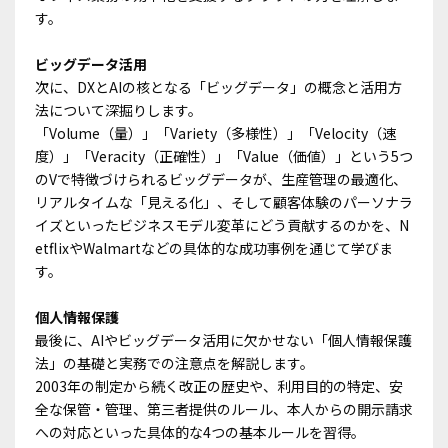
す。
ビッグデータ活用
次に、DXとAIの核となる「ビッグデータ」の概念と活用方
法について深掘りします。
「Volume（量）」「Variety（多様性）」「Velocity（速
度）」「Veracity（正確性）」「Value（価値）」という5つ
のVで特徴づけられるビッグデータが、生産管理の最適化、
リアルタイムな「見える化」、そして顧客体験のパーソナラ
イズといったビジネスモデル変革にどう貢献するのかを、N
etflixやWalmartなどの具体的な成功事例を通じて学びま
す。
個人情報保護
最後に、AIやビッグデータ活用に欠かせない「個人情報保護
法」の基礎と実務での注意点を解説します。
2003年の制定から続く改正の歴史や、利用目的の特定、安
全な保管・管理、第三者提供のルール、本人からの開示請求
への対応といった具体的な4つの基本ルールを習得。