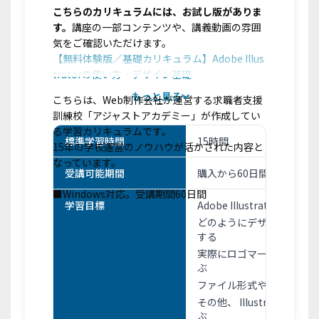
こちらのカリキュラムには、お試し版がありま
す。
講座の一部コンテンツや、講義動画の雰囲
気をご確認いただけます。
【無料体験版／基礎カリキュラム】Adobe Illus
tratorの使い方・デザイン基礎
もっと見る
こちらは、Web制作会社が運営する求職者支援
訓練校「アジャストアカデミー」が作成してい
る学習カリキュラムです。
標準学習時間
15時間
15年の学校運営のノウハウが活かされた内容と
なっています。
受講可能期間
購入から60日間
■Windows対応。受講期間60日間
学習目標
Adobe Illustratorの
どのようにデザインに役立
する
実際にロゴマークや地図作
ぶ
ファイル形式や書き出しな
その他、 Illustrato
ぶ