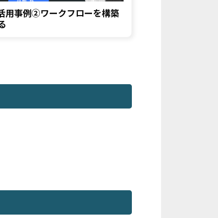
.活用事例②ワークフローを構築
4.ルーティン
る
機能