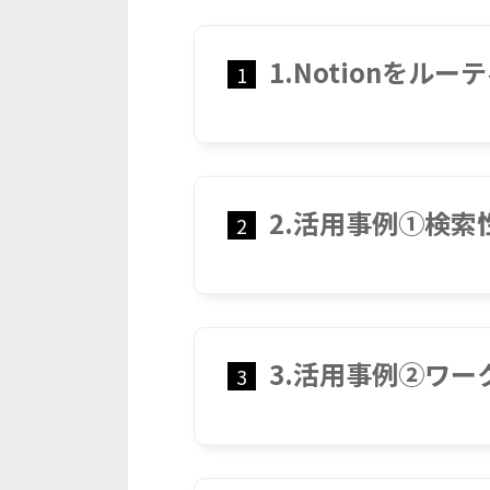
1.Notionを
1
2.活用事例①検索
2
3.活用事例②ワ
3